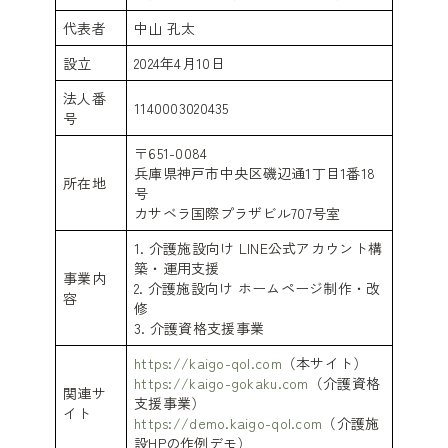
代表者
中山 孔太
設立
2024年4月10日
法人番
1140003020435
号
〒651-0084
兵庫県神戸市中央区磯辺通1丁目1番18
所在地
号
カサベラ国際プラザビル707号室
1. 介護施設向け LINE公式アカウント構
築・運用支援
事業内
2. 介護施設向け ホームページ制作・改
容
修
3. 介護資格支援事業
https://kaigo-qol.com
（本サイト）
https://kaigo-gokaku.com
（介護資格
関連サ
支援事業）
イト
https://demo.kaigo-qol.com
（介護施
設HPの作例デモ）