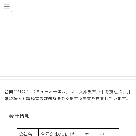
コ
ナ
ン
ビ
テ
ゲ
ン
ー
ツ
シ
へ
ョ
ス
ン
会社概要
キ
に
ッ
移
プ
動
新トップ
会社概要
合同会社QOL（キューオーエル）は、兵庫県神戸市を拠点に、介
護現場と介護経営の課題解決を支援する事業を展開しています。
会社情報
会社名
合同会社QOL（キューオーエル）